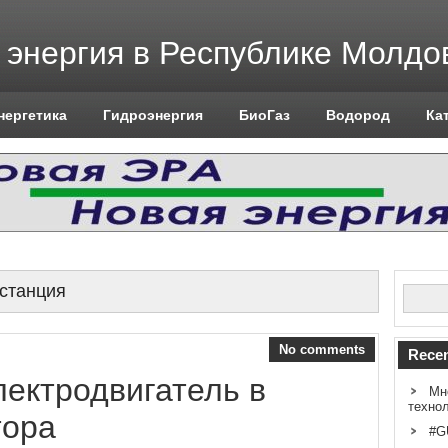
 энергия в Республике Молдо
нергетика
Гидроэнергия
БиоГаз
Водород
Ка
останция
No comments
Recen
ектродвигатель в
Мн
техно
тора
#G