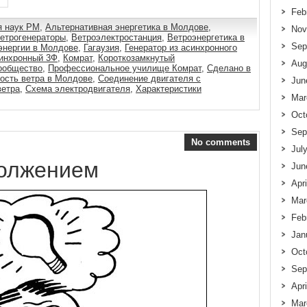
Feb
я наук РМ
,
Альтернативная энергетика в Молдове
,
Nov
етрогенераторы
,
Ветроэлектростанция
,
Ветроэнергетика в
Sep
энергии в Молдове
,
Гагаузия
,
Генератор из асинхронного
инхронный 3Ф
,
Комрат
,
Короткозамкнутый
Aug
ообщество
,
Профессиональное училище Комрат
,
Сделано в
ость ветра в Молдове
,
Соединение двигателя с
Jun
ветра
,
Схема электродвигателя
,
Характеристики
Mar
Oct
Sep
No comments
Jul
должением
Jun
Apr
Mar
Feb
Jan
Oct
Sep
Apr
Mar