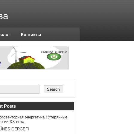
ва
талог
Контакты
t Posts
оговекторная энергетика | Утерянные
логии ХХ века
ŰNEȘ GERGEFİ