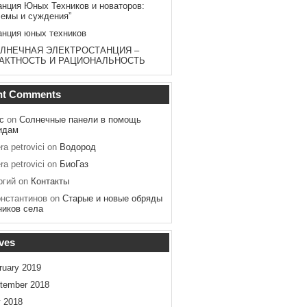
анция Юных Техников и новаторов:
лемы и суждения”
анция юных техников
ЛНЕЧНАЯ ЭЛЕКТРОСТАНЦИЯ –
АКТНОСТЬ И РАЦИОНАЛЬНОСТЬ
nt Comments
с
on
Солнечные панели в помощь
идам
ra petrovici
on
Водород
ra petrovici
on
БиоГаз
ргий
on
Контакты
онстантинов
on
Старые и новые обряды
ников села
ves
ruary 2019
tember 2018
y 2018