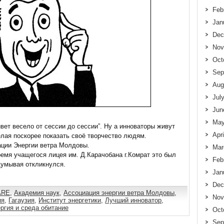
Feb
Jan
Dec
Nov
Oct
Sep
Aug
Jul
Jun
May
вет весело от сессии до сессии”. Ну а инноваторы живут
Apr
желая поскорее показать своё творчество людям.
ации Энергии ветра Молдовы.
Mar
ремя учащегося лицея им. Д.Карачобана г.Комрат это был
Feb
думывая откликнулся.
Jan
Dec
ARE
,
Академия наук
,
Ассоциация энергии ветра Молдовы
,
Nov
ия
,
Гагаузия
,
Институт энергетики
,
Лучший инноватор
,
ргия и среда обитание
Oct
Sep