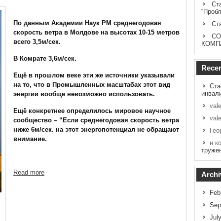
Ст
“Проб
По данным Академии Наук РМ среднегодовая
Ст
скорость ветра в Молдове на высотах 10-15 метров
СО
всего 3,5м/сек.
КОМП
В Комрате 3,6м/сек.
Rece
Ещё в прошлом веке эти же источники указывали
на то, что в Промышленных масштабах этот вид
Ста
инвал
энергии вообще невозможно использовать.
vale
Ещё конкретнее определилось мировое научное
vale
сообщество – “Если среднегодовая скорость ветра
ниже 6м/сек. на этот энергопотенциал не обращают
Гео
внимание.
н к
труже
Read more
Archi
Feb
Sep
Jul