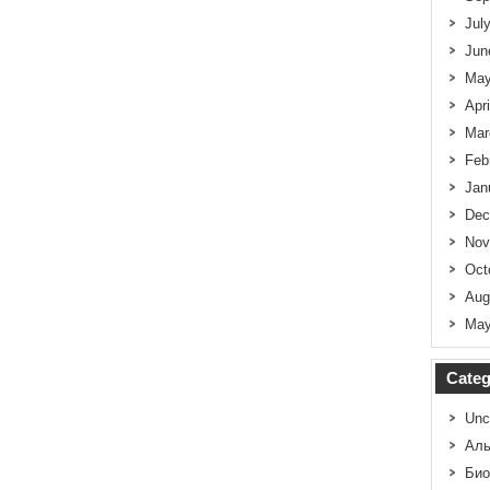
Jul
Jun
May
Apr
Mar
Feb
Jan
Dec
Nov
Oct
Aug
May
Categ
Unc
Аль
Био