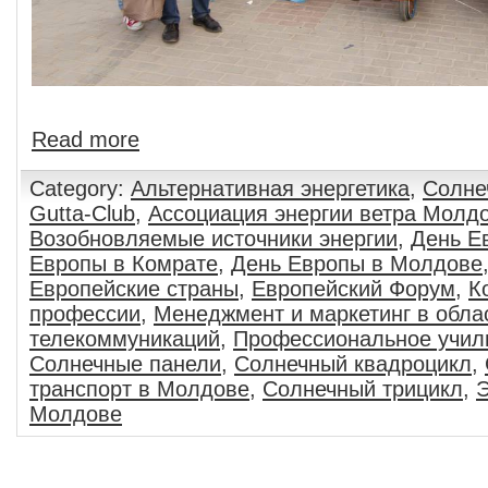
Read more
Category:
Альтернативная энергетика
,
Солне
Gutta-Club
,
Ассоциация энергии ветра Молд
Возобновляемые источники энергии
,
День Е
Европы в Комрате
,
День Европы в Молдове
Европейские страны
,
Европейский Форум
,
К
профессии
,
Менеджмент и маркетинг в обла
телекоммуникаций
,
Профессиональное учил
Солнечные панели
,
Солнечный квадроцикл
,
транспорт в Молдове
,
Солнечный трицикл
,
Э
Молдове