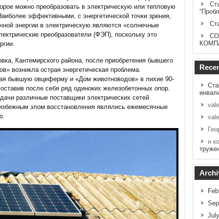
Ст
торое можно преобразовать в электрическую или тепловую
“Проб
аиболее эффективными, с энергетической точки зрения,
Ст
чной энергии в электрическую являются «солнечные
ектрические преобразователи (ФЭП), поскольку это
СО
КОМП
ргии.
вка, Кантемирского района, после приобретения бывшего
Rece
в» возникла острая энергетическая проблема.
ая бывшую овцеферму и «Дом животноводов» в лихие 90-
Ста
 оставив после себя ряд одиноких железобетонных опор.
инвал
едачи различные поставщики электрических сетей
vale
неизбежным злом восстановления являлись ежемесячные
ю.
vale
Гео
н к
труже
Archi
Feb
Sep
Jul