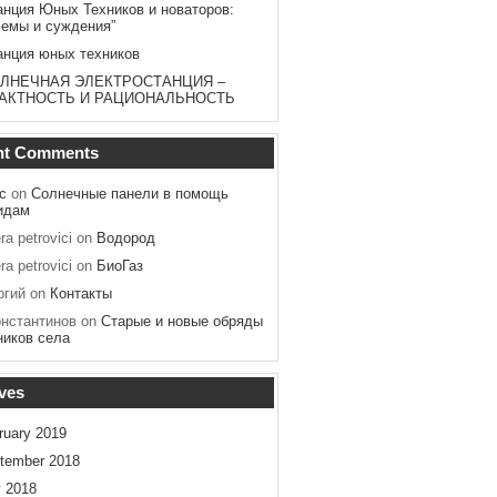
анция Юных Техников и новаторов:
лемы и суждения”
анция юных техников
ЛНЕЧНАЯ ЭЛЕКТРОСТАНЦИЯ –
АКТНОСТЬ И РАЦИОНАЛЬНОСТЬ
nt Comments
с
on
Солнечные панели в помощь
идам
ra petrovici
on
Водород
ra petrovici
on
БиоГаз
ргий
on
Контакты
онстантинов
on
Старые и новые обряды
ников села
ves
ruary 2019
tember 2018
y 2018