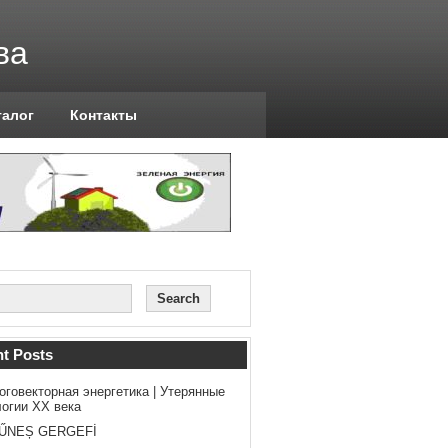
ва
талог
Контакты
t Posts
оговекторная энергетика | Утерянные
логии ХХ века
ŰNEȘ GERGEFİ