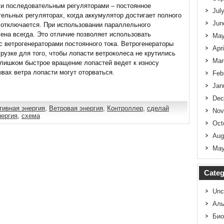
и последовательным регуляторами – постоянное
Jul
тельных регуляторах, когда аккумулятор достигает полного
Jun
и отключается. При использовании параллельного
ена всегда. Это отличие позволяет использовать
May
 ветрогенераторами постоянного тока. Ветрогенераторы
Apr
рузке для того, чтобы лопасти ветроколеса не крутились
Mar
лишком быстрое вращение лопастей ведет к износу
вах ветра лопасти могут оторваться.
Feb
Jan
Dec
тивная энергия
,
Ветровая энергия
,
Контроллер
,
сделай
Nov
нергия
,
схема
Oct
Aug
May
Categ
Unc
Аль
Био