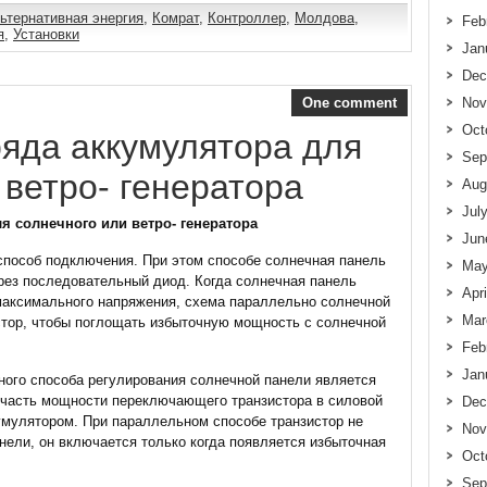
ьтернативная энергия
,
Комрат
,
Контроллер
,
Молдова
,
Feb
я
,
Установки
Jan
Dec
Nov
One comment
Oct
яда аккумулятора для
Sep
 ветро- генератора
Aug
Jul
я солнечного или ветро- генератора
Jun
способ подключения. При этом способе солнечная панель
May
рез последовательный диод. Когда солнечная панель
Apr
максимального напряжения, схема параллельно солнечной
Mar
стор, чтобы поглощать избыточную мощность с солнечной
Feb
Jan
го способа регулирования солнечной панели является
 часть мощности переключающего транзистора в силовой
Dec
умулятором. При параллельном способе транзистор не
Nov
ели, он включается только когда появляется избыточная
Oct
Sep