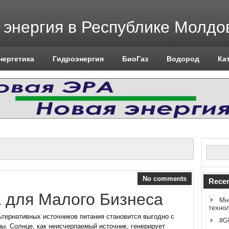
 энергия в Республике Молдо
нергетика
Гидроэнергия
БиоГаз
Водород
Ка
No comments
Recen
 для Малого Бизнеса
Мн
техно
тернативных источников питания становится выгодно с
#G
ны. Солнце, как неисчерпаемый источник, генерирует