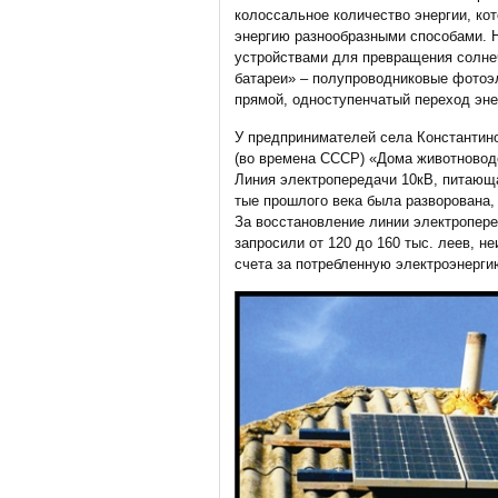
колоссальное количество энергии, ко
энергию разнообразными способами. Н
устройствами для превращения солне
батареи» – полупроводниковые фотоэл
прямой, одноступенчатый переход эне
У предпринимателей села Константино
(во времена СССР) «Дома животноводо
Линия электропередачи 10кВ, питающ
тые прошлого века была разворована,
За восстановление линии электропер
запросили от 120 до 160 тыс. леев, 
счета за потребленную электроэнерги