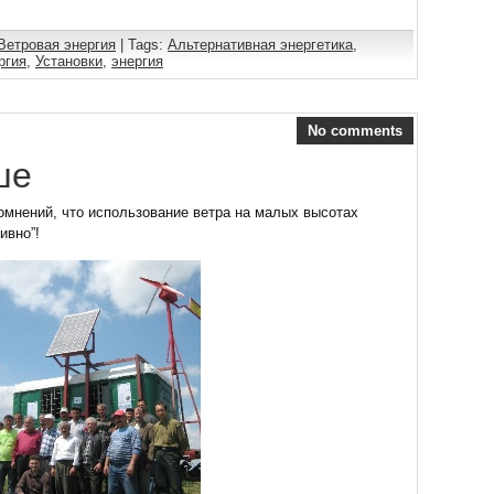
Ветровая энергия
| Tags:
Альтернативная энергетика
,
ргия
,
Установки
,
энергия
No comments
ше
сомнений, что использование ветра на малых высотах
ивно”!