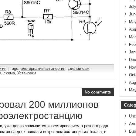
Jul
Jun
May
Apr
Mar
Feb
Jan
Dec
Nov
ргия
| Tags:
альтернативная энергия
,
сделай сам
,
я
,
схема
,
Установки
Oct
Aug
May
No comments
ировал 200 миллионов
Categ
троэлектростанцию
Unc
Аль
ов, уже давно занимается инвестированием в разного рода
Био
ектов на днях вошла и ветроэлектростанция из Техаса, в