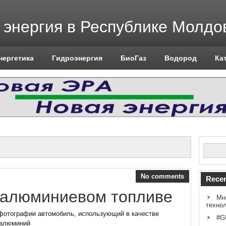
 энергия в Республике Молдо
нергетика
Гидроэнергия
БиоГаз
Водород
Ка
No comments
Recen
 алюминиевом топливе
Мн
техно
фотографии автомобиль, использующий в качестве
#G
 алюминий