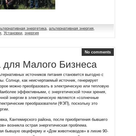
ьтернативная энергетика
,
альтернативная энергия
,
я
,
Установки
,
энергия
No comments
 для Малого Бизнеса
тернативных источников питания становится выгодно с
ны. Солнце, как неисчерпаемый источник, генерирует
торое можно преобразовать в электрическую или тепловую
аиболее эффективными, с энергетической точки зрения,
чной энергии в электрическую являются «солнечные
ектрические преобразователи (ФЭП), поскольку это
ргии.
вка, Кантемирского района, после приобретения бывшего
в» возникла острая энергетическая проблема.
ая бывшую овцеферму и «Дом животноводов» в лихие 90-