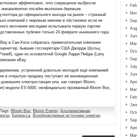
настолько эффективно, что сокращение выбросов
Feb
 эквивалентно посадке миллиона деревьев.
Nov
д-полтора до официального выхода на рынок – странный
ько компаний с мировым именем в обстановке если не
Sep
енного молчания месяцами испытывали первую партию
Aug
едставленных публике только 24 февраля нынешнего года.
Jun
eBay в Сан-Хосе собралась примечательная компания:
Mar
рценеггер, бывшие госсекретари США Джордж Шульц
Oct
 Powell), один из основателей Google Ларри Пейдж (Larry
Sep
компании eBay.
Jul
церемонии, устроенной довольно молодой ещё компанией
Jun
ыне в открытую продажу поступает её инновационная
-домашняя электростанция или, как говорит Bloom,
Apr
ver) модели ES-5000, неофициально прозванный Bloom Box,
Mar
Feb
Jan
 Tags:
Bloom Box
,
Bloom Energy
,
Альтернативная
Oct
иогаз
,
Биомасса
,
Возобновляемые источники энергии
,
Sep
Apr
Mar