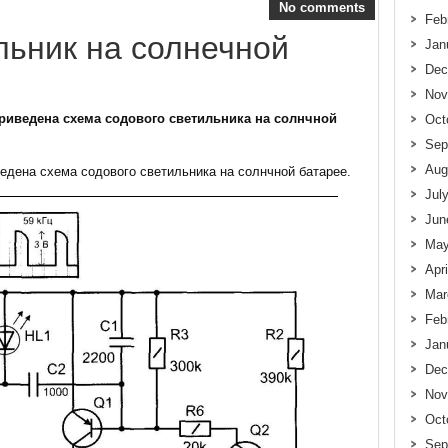
No comments
Feb
льник на солнечной
Jan
Dec
Nov
риведена схема содового светильника на солнчной
Oct
Sep
Aug
едена схема содового светильника на солнчной батарее.
Jul
Jun
May
Apr
Mar
Feb
Jan
Dec
Nov
Oct
Sep