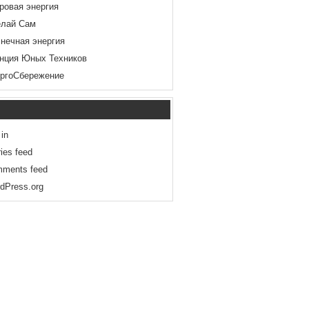
ровая энергия
лай Сам
нечная энергия
нция Юных Техников
ргоСбережение
 in
ries feed
ments feed
dPress.org