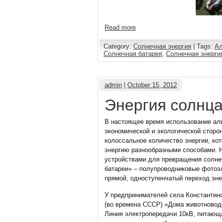
Read more
Category:
Солнечная энергия
| Tags:
Ал
Солнечная батарея
,
Солнечная энерги
admin
|
October 15, 2012
Энергия солнца
В настоящее время использование аль
экономической и экологической сторо
колоссальное количество энергии, ко
энергию разнообразными способами. Н
устройствами для превращения солне
батареи» – полупроводниковые фотоэл
прямой, одноступенчатый переход эне
У предпринимателей села Константино
(во времена СССР) «Дома животноводо
Линия электропередачи 10кВ, питающ