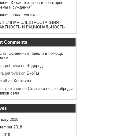
анция Юных Техников и новаторов:
лемы и суждения”
анция юных техников
ЛНЕЧНАЯ ЭЛЕКТРОСТАНЦИЯ –
АКТНОСТЬ И РАЦИОНАЛЬНОСТЬ
nt Comments
с
on
Солнечные панели в помощь
идам
ra petrovici
on
Водород
ra petrovici
on
БиоГаз
ргий
on
Контакты
онстантинов
on
Старые и новые обряды
ников села
ves
ruary 2019
tember 2018
y 2018