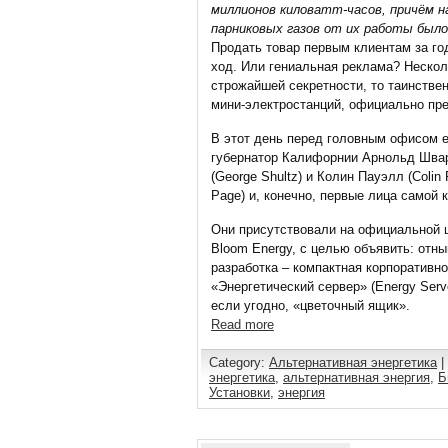
миллионов киловатт-часов, причём 
парниковых газов от их работы было
Продать товар первым клиентам за го
ход. Или гениальная реклама? Нескол
строжайшей секретности, то таинств
мини-электростанций, официально пр
В этот день перед головным офисом 
губернатор Калифорнии Арнольд Шва
(George Shultz) и Колин Пауэлл (Colin
Page) и, конечно, первые лица самой 
Они присутствовали на официальной 
Bloom Energy, с целью объявить: отн
разработка – компактная корпоративно
«Энергетический сервер» (Energy Ser
если угодно, «цветочный ящик».
Read more
Category:
Альтернативная энергетика
|
энергетика
,
альтернативная энергия
,
Б
Установки
,
энергия