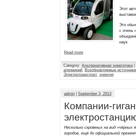
Этот авт
выставки
Это обыч
с очень 
объединё
наук.
Read more
Category:
Альтернативная энергетика
|
алюминий
,
Возобновляемые источники
Электротранспорт
,
энергия
admin
|
September 3, 2013
Компании-гига
электростанцию
Несколько скромных на вид «чёрных 
городов, ещё до официальной презен