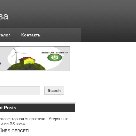
ва
талог
Контакты
t Posts
оговекторная энергетика | Утерянные
логии ХХ века
ŰNEȘ GERGEFİ