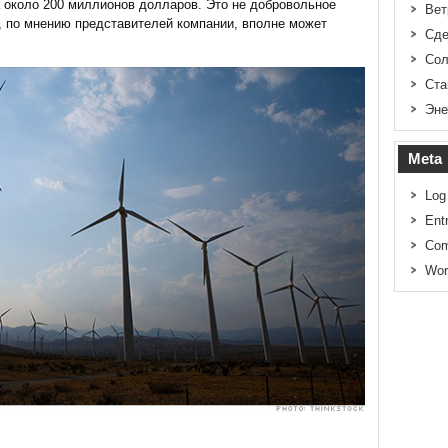
 около 200 миллионов долларов. Это не добровольное
Вет
я, по мнению представителей компании, вполне может
Сде
Сол
Ста
Эне
Meta
Log
Ent
Com
Wor