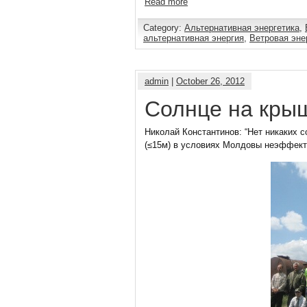
Read more
Category:
Альтернативная энергетика
,
альтернативная энергия
,
Ветровая эне
admin
|
October 26, 2012
Солнце на кры
Николай Константинов: “Нет никаких 
(≤15м) в условиях Молдовы неэффект