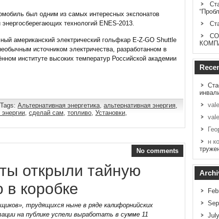
Ст
“Проб
омобиль был одним из самых интересных экспонатов
 энергосберегающих технологий ENES-2013.
Ст
СО
ный американский электрический гольфкар E-Z-GO Shuttle
КОМП
необычным источником электричества, разработанном в
нном институте высоких температур Российской академии
Rece
Ста
инвал
vale
 Tags:
Альтернативная энергетика
,
альтернативная энергия
,
 энергии
,
сделай сам
,
топливо
,
Установки
,
vale
Гео
н к
труже
No comments
нты открыли тайную
Archi
 в коробке
Feb
Sep
ящиков», трудящихся ныне в ряде калифорнийских
тации на публике успели выработать в сумме 11
Jul