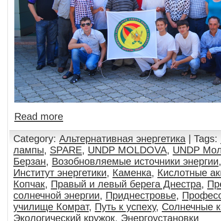
Read more
Category:
Альтернативная энергетика
| Tags:
лампы
,
SPARE
,
UNDP MOLDOVA
,
UNDP Мол
Берзан
,
Возобновляемые источники энергии
Институт энергетики
,
Каменка
,
Кислотные а
Копчак
,
Правый и левый берега Днестра
,
Пр
солнечной энергии
,
Приднестровье
,
Профес
училище Комрат
,
Путь к успеху
,
Солнечные 
Экологический кружок
,
Энергоустановки